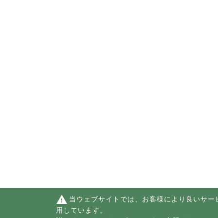
warning
当ウェブサイトでは、お客様により良いサー
用しています。