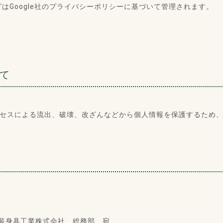
グはGoogle社のプライバシーポリシーに基づいて管理されます。
いて
よる流出、破壊、改ざんなどから個人情報を保護するため、SSL(Sec
 中川装身具工業株式会社 総務部 宛