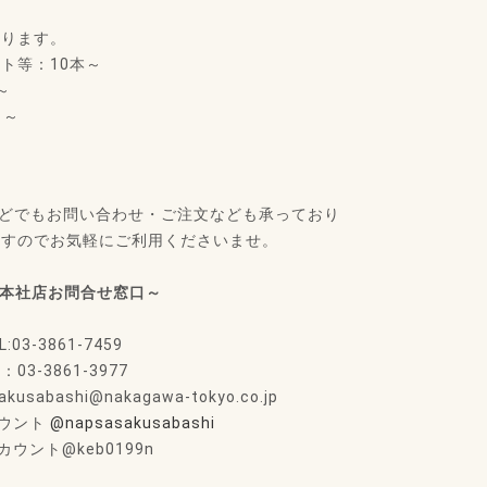
おります。
ト等：10本～
～
ｍ～
。
などでもお問い合わせ・ご注文なども承っており
ますのでお気軽にご利用くださいませ。
S本社店お問合せ窓口～
L:03-3861-7459
X：03-3861-3977
sabashi@nakagawa-tokyo.co.jp
アカウント
@napsasakusabashi
アカウント@keb0199n