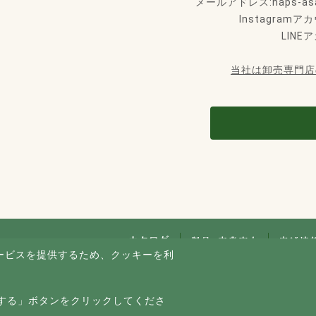
メールアドレス:naps-asaku
Instagram
LINE
当社は卸売専門
ービスを提供するため、クッキーを利
。
シー
サイトマップ
スマートフォン
する」ボタンをクリックしてくださ
© Copyright
い
サイト