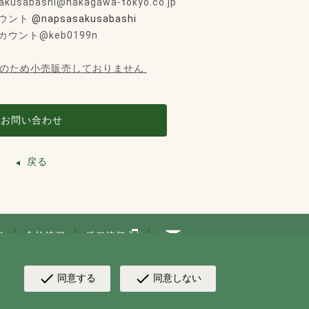
sabashi@nakagawa-tokyo.co.jp
アカウント
@napsasakusabashi
アカウント@keb0199n
店のため小売販売しておりません
お問い合わせ
戻る
check
check
同意する
同意しない
 by NAKAGAWA CORPORATION. All rights reserved.