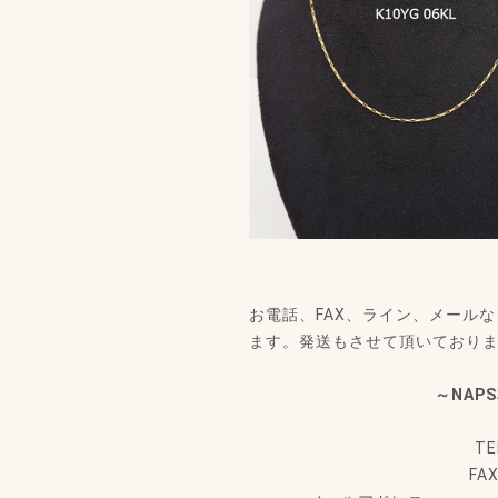
お電話、FAX、ライン、メール
ます。発送もさせて頂いており
～NAP
TE
FA