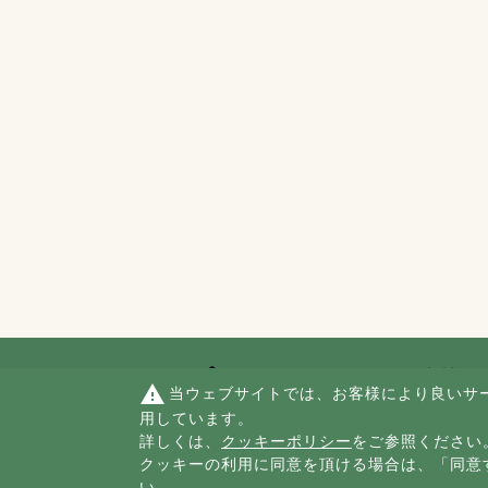
warning
当ウェブサイトでは、お客様により良いサ
用しています。
詳しくは、
クッキーポリシー
をご参照ください
サイトポリシー
プライバシーポリ
クッキーの利用に同意を頂ける場合は、「同意
個人情報の取扱
い。