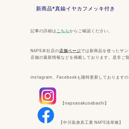
新商品*真鍮イヤカフメッキ付き
記事の詳細は
こちら
から
ご確認ください。
NAPS本社店の
店舗ページ
では
新商品を使ったサン
店舗の最新情報などを掲載しております。是非ご
instagram、Facebookも随時更新しており
【napsasakusabashi】
【中川装身具工業 NAPS浅草橋】