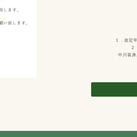
１．改定
２
中川装身