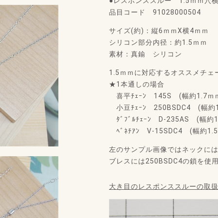
●レスポンススルー 1.5ｍｍ穴
品目コード 91028000504
サイズ(約)：縦6ｍｍX横4ｍｍ
シリコン部分内径：約1.5ｍｍ
素材：真鍮 シリコン
1.5ｍｍに対応するオススメチェ
★1本通しの場合
喜平ﾁｪｰﾝ 145S (幅約1.7ｍ
小豆ﾁｪｰﾝ 250BSDC4 (幅約
ﾀﾞﾌﾞﾙﾁｪｰﾝ D-235AS (幅約
ﾍﾞﾈﾁｱﾝ V-15SDC4 (幅約1
左のサンプル画像ではネックにはD
ブレスには250BSDC4の鎖を使
大き目のレスポンススルーの取