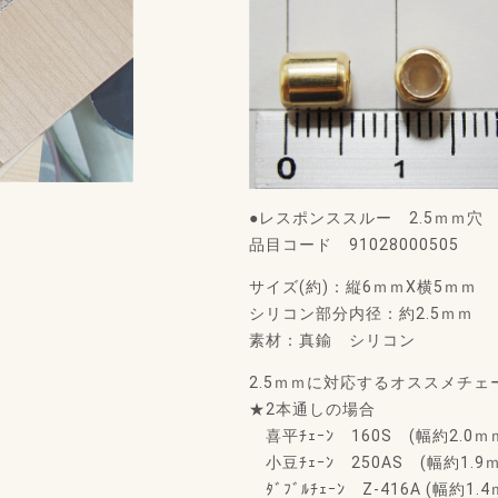
●レスポンススルー 2.5ｍｍ穴 
品目コード 91028000505
サイズ(約)：縦6ｍｍX横5ｍｍ
シリコン部分内径：約2.5ｍｍ
素材：真鍮 シリコン
2.5ｍｍに対応するオススメチェ
★2本通しの場合
喜平ﾁｪｰﾝ 160S (幅約2.0ｍ
小豆ﾁｪｰﾝ 250AS (幅約1.9
ﾀﾞﾌﾞﾙﾁｪｰﾝ Z-416A (幅約1.