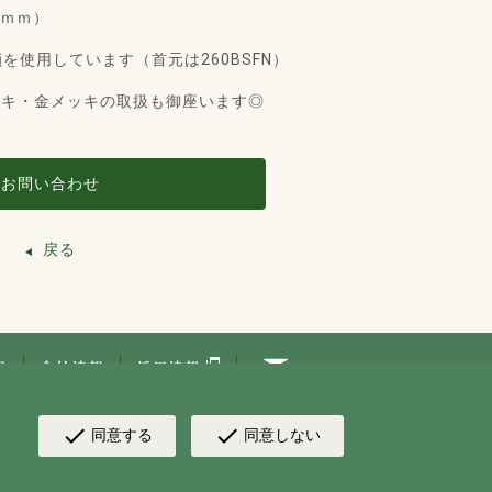
.3ｍｍ）
を使用しています（首元は260BSFN）
ッキ・金メッキの取扱も御座います◎
お問い合わせ
戻る
check
check
同意する
同意しない
 by NAKAGAWA CORPORATION. All rights reserved.