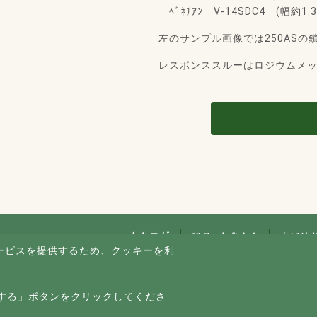
ﾍﾞﾈﾁｱﾝ V-14SDC4 (幅約1
左のサンプル画像では250ASの鎖
レスポンススルーはロジウムメ
ービスを提供するため、クッキーを利
。
シー
サイトマップ
スマートフォン
する」ボタンをクリックしてくださ
© Copyright
い
サイト