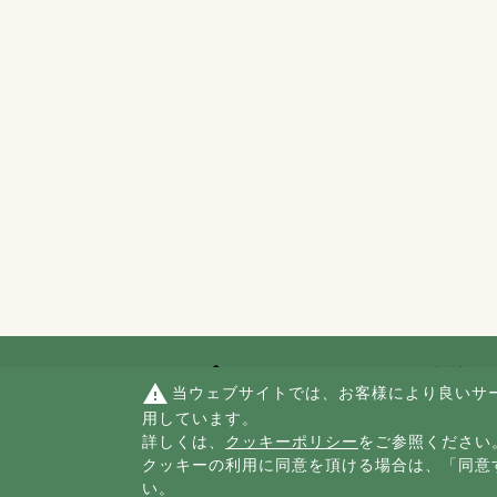
warning
当ウェブサイトでは、お客様により良いサ
用しています。
詳しくは、
クッキーポリシー
をご参照ください
サイトポリシー
プライバシーポリ
クッキーの利用に同意を頂ける場合は、「同意
個人情報の取扱
い。