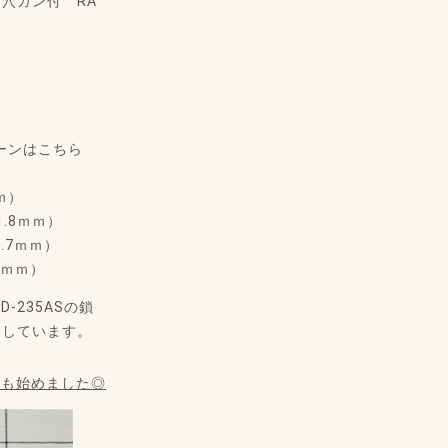
横穴カン付 RA
ーンはこちら
ｍ）
1.8ｍｍ）
1.7ｍｍ）
.5ｍｍ）
-235ASの鎖
用しています。
扱も始めました◎