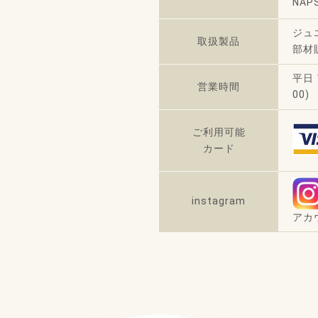
NA
ジュ
取扱製品
部材
平日 
営業時間
00
ご利用可能
カード
instagram
アカウ