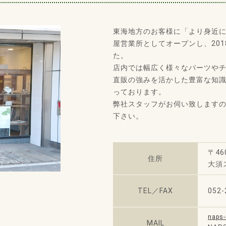
東海地方のお客様に「より身近に
屋営業所としてオープンし、201
た。
店内では幅広く様々なパーツや
直販の強みを活かした豊富な知
っております。
弊社スタッフがお伺い致します
下さい。
〒46
住所
大須
TEL／FAX
052-
naps
MAIL