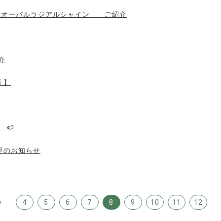
K14X オーバルラジアルシャイン ご紹介
紹介
 】
 🍉
変更のお知らせ
v
4
5
6
7
8
9
10
11
12